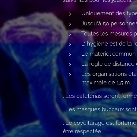
Uniquement des types 
Jusqu'à 50 personne
Toutes les mesures pr
L' hygiène est de la r
Le matériel commun (C
La règle de distance d
Les organisations éta
maximale de 1,5 m.
. Les cafétérias seront ferm
. Les masques buccaux so
. Le covoiturage est fortemen
être respectée.