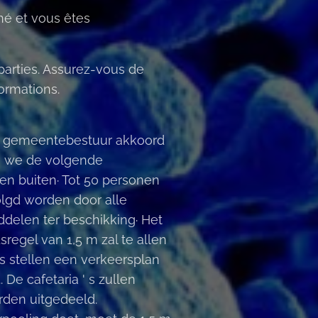
né et vous êtes
arties. Assurez-vous de
ormations.
et gemeentebestuur akkoord
n we de volgende
en buiten· Tot 50 personen
olgd worden door alle
iddelen ter beschikking· Het
regel van 1,5 m zal te allen
es stellen een verkeersplan
De cafetaria ' s zullen
rden uitgedeeld.