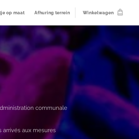
tje op maat
Afhuring terrein
Winkelwagen
l'administration communale
s arrivés aux mesures