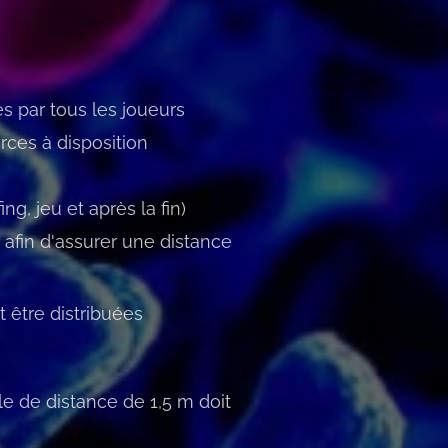
es par tous les joueurs
rces à disposition
g, jeu et après la fin)
 afin d'assurer une distance
 être distribuées
le de distance de 1,5 m doit