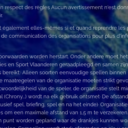
n respect des règles Aucun avertissement n'est don
r.
t également elles-mêmes si et quand reprendre les p
x de communication des organisations pour plus d'inf
 voorwaarden worden herstart. Onder andere moet h
ties en Sport Vlaanderen geraadpleegd en samen zij
 bereikt:· Alleen soorten eenvoudige spellen binnen 
le maatregelen van de organisatie moeten strikt gev
twoordelijkheid van de speler, de organisatie stelt m
(Chrony...) wordt na elk gebruik ontsmet· De afstands
sief spel, briefing, spel en na het einde)· Organisati
s om een maximale afstand van 1,5 m te verzekeren.. 
een punt worden gepland waar de drankjes kunnen wo