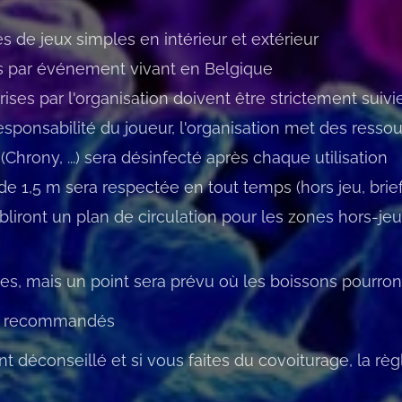
de jeux simples en intérieur et extérieur
s par événement vivant en Belgique
ises par l'organisation doivent être strictement suivi
esponsabilité du joueur, l'organisation met des ressou
hrony, ...) sera désinfecté après chaque utilisation
e 1,5 m sera respectée en tout temps (hors jeu, briefin
bliront un plan de circulation pour les zones hors-jeu
ées, mais un point sera prévu où les boissons pourront
nt recommandés
t déconseillé et si vous faites du covoiturage, la règ