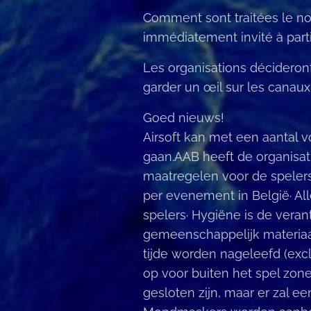
Comment sont traitées le no
immédiatement invité à parti
Les organisations décideron
garder un œil sur les canau
Goed nieuws!
Airsoft kan met een aantal
gaan.AAB heeft de organisa
maatregelen voor de spelers
per evenement in België· Al
spelers· Hygiëne is de veran
gemeenschappelijk materiaal 
tijde worden nageleefd (exclu
op voor buiten het spel zone
gesloten zijn, maar er zal 