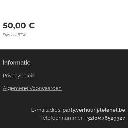
50,00
€
Prijs Incl. BTW
Informatie
Privacybeleid
Algemene Voorwaarden
E-mailadres:
party.verhuur@telenet.be
Telefoonnummer:
+32(0)476529327