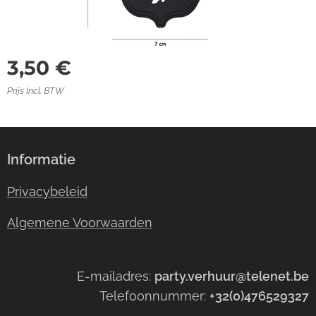
3,50
€
Prijs Incl. BTW
Informatie
Privacybeleid
Algemene Voorwaarden
E-mailadres:
party.verhuur@telenet.be
Telefoonnummer:
+32(0)476529327