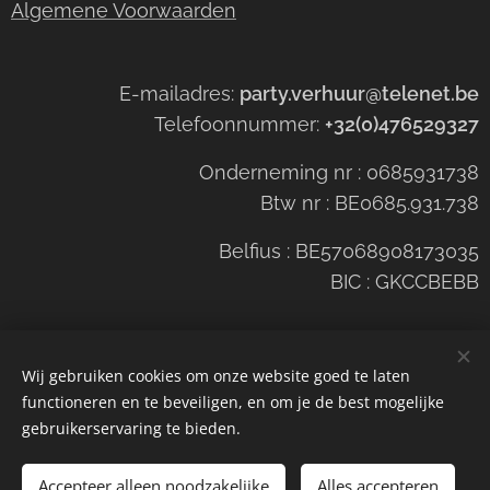
Algemene Voorwaarden
E-mailadres:
party.verhuur@telenet.be
Telefoonnummer:
+32(0)476529327
Onderneming nr : 0685931738
Btw nr : BE0685.931.738
Belfius : BE57068908173035
BIC : GKCCBEBB
Wij gebruiken cookies om onze website goed te laten
functioneren en te beveiligen, en om je de best mogelijke
Cookies
gebruikerservaring te bieden.
Toevoegen aan de winkelwagen
Accepteer alleen noodzakelijke
Alles accepteren