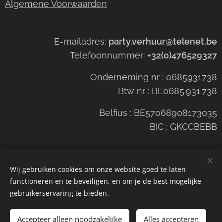
Algemene Voorwaarden
E-mailadres:
party.verhuur@telenet.be
Telefoonnummer:
+32(0)476529327
Onderneming nr : 0685931738
Btw nr : BE0685.931.738
Belfius : BE57068908173035
BIC : GKCCBEBB
Wij gebruiken cookies om onze website goed te laten
functioneren en te beveiligen, en om je de best mogelijke
Cookies
gebruikerservaring te bieden.
Niet in voorraad
Accepteer alleen noodzakelijke
Alles accepteren