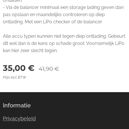
ontladen.
- Via de balancer minimaal een storage lading geven dan
pas opslaan en maandelijks controleren op diep
ontlading. Met een LiPo checker of de balancer
Alle accu typen kunnen niet tegen diep ontlading. Gebeurt
dit wel dan is de kans op schade groot. Voornamelijk LiPo
kan hier zeer slecht tegen.
35,00
€
41,90
€
Prijs Incl. BTW
Informatie
Privacybeleid