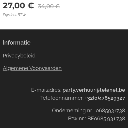
27,00
€
34,00
€
Prijs Incl. BTW
Informatie
Privacybeleid
Algemene Voorwaarden
E-mailadres:
party.verhuur@telenet.be
Telefoonnummer:
+32(0)476529327
Onderneming nr : 0685931738
Btw nr : BE0685.931.738