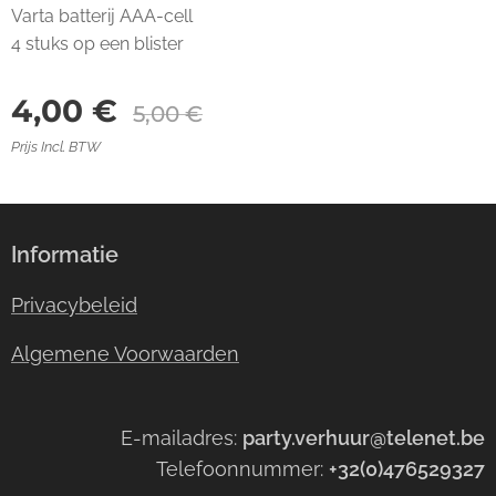
Varta batterij AAA-cell
4 stuks op een blister
4,00
€
5,00
€
Prijs Incl. BTW
Informatie
Privacybeleid
Algemene Voorwaarden
E-mailadres:
party.verhuur@telenet.be
Telefoonnummer:
+32(0)476529327