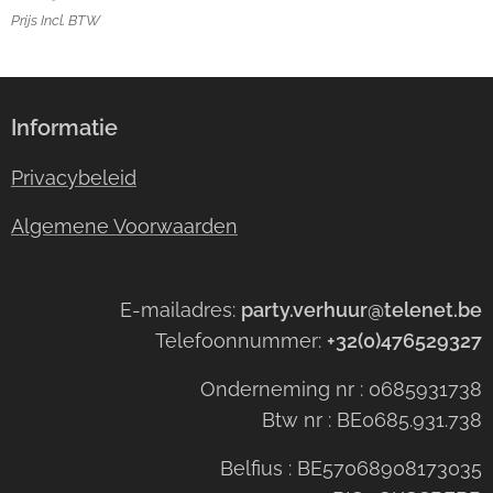
Prijs Incl. BTW
Informatie
Privacybeleid
Algemene Voorwaarden
E-mailadres:
party.verhuur@telenet.be
Telefoonnummer:
+32(0)476529327
Onderneming nr : 0685931738
Btw nr : BE0685.931.738
Belfius : BE57068908173035