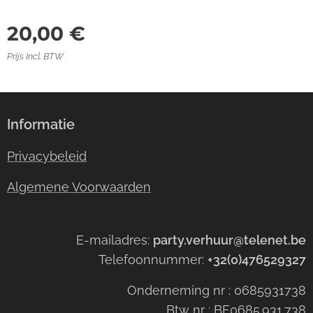
20,00
€
Prijs Incl. BTW
Informatie
Privacybeleid
Algemene Voorwaarden
E-mailadres:
party.verhuur@telenet.be
Telefoonnummer:
+32(0)476529327
Onderneming nr : 0685931738
Btw nr : BE0685.931.738