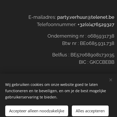
E-mailadres:
party.verhuur@telenet.be
Telefoonnummer:
+32(0)476529327
Onderneming nr : 0685931738
Btw nr : BE0685.931.738
Belfius : BE57068908173035
BIC : GKCCBEBB
Wij gebruiken cookies om onze website goed te laten
functioneren en te beveiligen, en om je de best mogelijke
Cookies
gebruikerservaring te bieden.
Toevoegen aan de winkelwagen
Accepteer alleen noodzakelijke
Alles accepteren