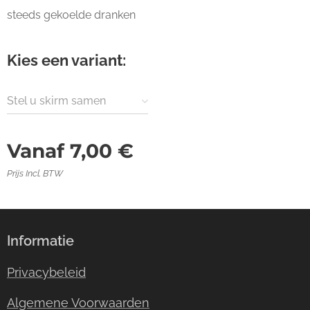
steeds gekoelde dranken
Kies een variant:
Stel u skirm samen
Vanaf
7,00
€
Prijs Incl. BTW
Informatie
Privacybeleid
Algemene Voorwaarden