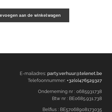
evoegen aan de winkelwagen
E-mailadres:
party.verhuur@telenet.be
Telefoonnummer:
+32(0)476529327
Onderneming nr : 0685931738
Btw nr : BE0685.931.738
Belfius : BE57068908173035