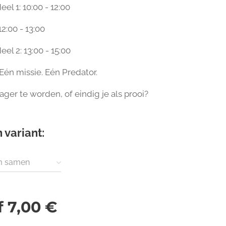
el 1: 10:00 - 12:00
2:00 - 13:00
el 2: 13:00 - 15:00
Eén missie. Eén Predator. 🐾💀
 jager te worden, of eindig je als prooi?
 variant:
rm samen
f
7,00
€