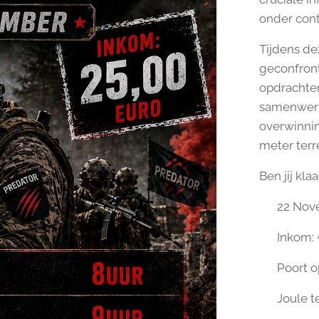
onder contr
Tijdens de
geconfron
opdrachten
samenwerki
overwinnin
meter ter
Ben jij kl
📅 22 No
💶 Inkom:
🚪 Poort o
🎯 Joule te