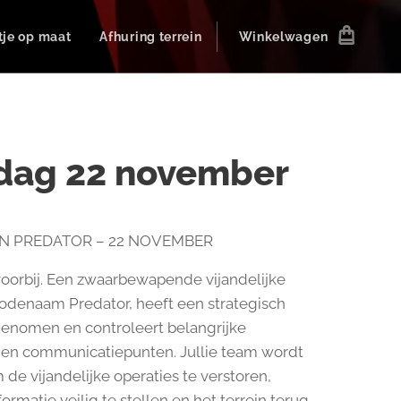
tje op maat
Afhuring terrein
Winkelwagen
dag 22 november
N PREDATOR – 22 NOVEMBER
 voorbij. Een zwaarbewapende vijandelijke
odenaam Predator, heeft een strategisch
enomen en controleert belangrijke
 en communicatiepunten. Jullie team wordt
 de vijandelijke operaties te verstoren,
formatie veilig te stellen en het terrein terug