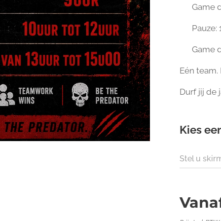
🔫 Game de
🍔 Pauze: 1
🔫 Game de
Eén team. 
Durf jij de
Kies een
Stel u ski
Vana