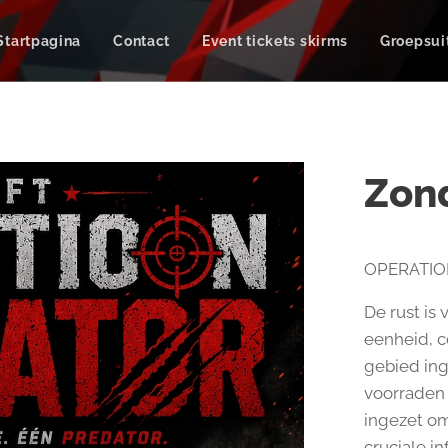
Startpagina
Contact
Event tickets skirms
Groepsui
Zon
OPERATIO
De rust is
eenheid, c
gebied ing
voorraden
ingezet om
cruciale in