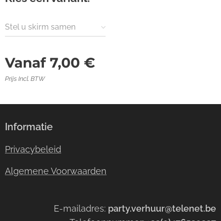
Stel u skirm samen
Vanaf
7,00
€
Prijs Incl. BTW
Informatie
Privacybeleid
Algemene Voorwaarden
E-mailadres:
party.verhuur@telenet.be